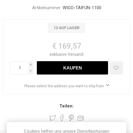
Artikelnummer:
WIGO-TAIFUN-1100
13 AUF LAGER
€ 169,57
exklusive
Versand
i
h
Please select the address you want to ship from
Teilen:
Cookies helfen uns unsere Dienstleistungen