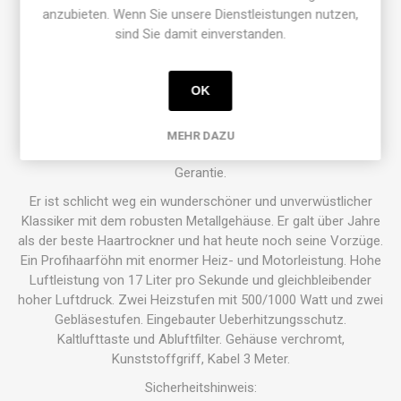
anzubieten. Wenn Sie unsere Dienstleistungen nutzen,
Obwohl es sich bei diesem Föhn um eine Rarität handelt,
sind Sie damit einverstanden.
gewähren wir Ihnen eine Garantie von 12 Monaten ab
Kaufdatum bei sachgemässem Gebrauch.
OK
Nur noch wenige erhältlich!
MEHR DAZU
Occasionsgerät, sorgfältig wiederaufgearbeitet und ein Jahr
Gerantie.
Er ist schlicht weg ein wunderschöner und unverwüstlicher
Klassiker mit dem robusten Metallgehäuse. Er galt über Jahre
als der beste Haartrockner und hat heute noch seine Vorzüge.
Ein Profihaarföhn mit enormer Heiz- und Motorleistung. Hohe
Luftleistung von 17 Liter pro Sekunde und gleichbleibender
hoher Luftdruck. Zwei Heizstufen mit 500/1000 Watt und zwei
Gebläsestufen. Eingebauter Ueberhitzungsschutz.
Kaltlufttaste und Abluftfilter. Gehäuse verchromt,
Kunststoffgriff, Kabel 3 Meter.
Sicherheitshinweis: