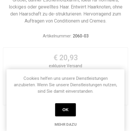
lockiges oder gewelltes Haar. Entwirrt Haarknoten, ohne
den Haarschaft zu de-strukturieren. Hervorragend zum
Auftragen von Conditionern und Cremes.
Artikelnummer:
2060-03
€ 20,93
exklusive
Versand
i
Cookies helfen uns unsere Dienstleistungen
h
anzubieten. Wenn Sie unsere Dienstleistungen nutzen,
sind Sie damit einverstanden.
Please select the address you want to ship from
OK
Teilen:
MEHR DAZU