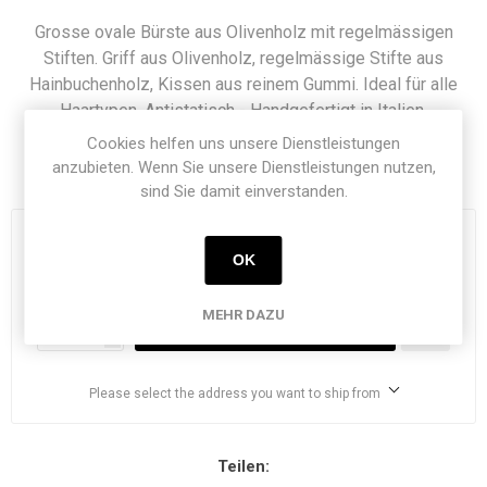
Grosse ovale Bürste aus Olivenholz mit regelmässigen
Stiften. Griff aus Olivenholz, regelmässige Stifte aus
Hainbuchenholz, Kissen aus reinem Gummi. Ideal für alle
Haartypen. Antistatisch - Handgefertigt in Italien.
Cookies helfen uns unsere Dienstleistungen
Artikelnummer:
1520-05
anzubieten. Wenn Sie unsere Dienstleistungen nutzen,
sind Sie damit einverstanden.
€ 64,39
OK
exklusive
Versand
MEHR DAZU
i
h
Please select the address you want to ship from
Teilen: