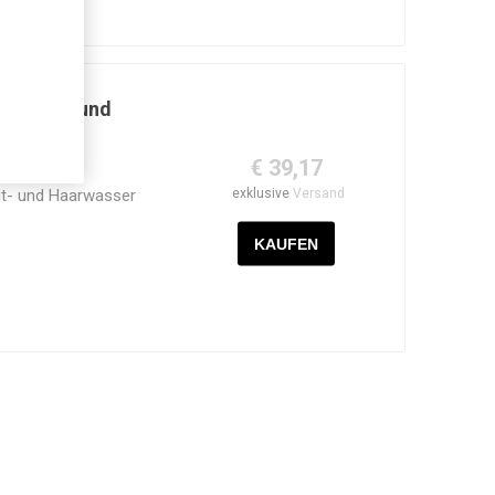
ur Haut- und
€ 39,17
exklusive
Versand
t- und Haarwasser