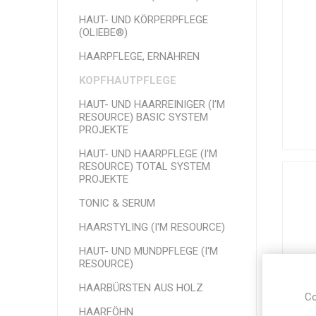
HAUT- UND KÖRPERPFLEGE
(OLIEBE®)
HAARPFLEGE, ERNÄHREN
KOPFHAUTPFLEGE
HAUT- UND HAARREINIGER (I'M
RESOURCE) BASIC SYSTEM
PROJEKTE
HAUT- UND HAARPFLEGE (I'M
RESOURCE) TOTAL SYSTEM
PROJEKTE
TONIC & SERUM
HAARSTYLING (I'M RESOURCE)
HAUT- UND MUNDPFLEGE (I'M
RESOURCE)
HAARBÜRSTEN AUS HOLZ
Co
HAARFÖHN