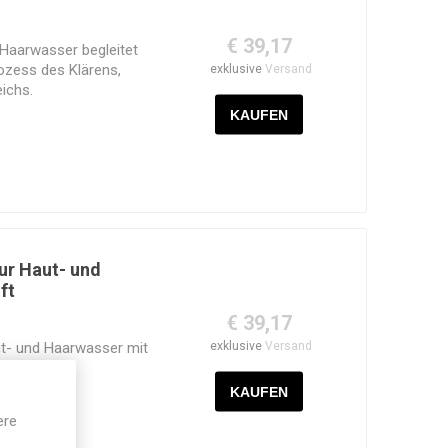
€ 39,17
Haarwasser begleitet
ozess des Klärens,
exklusive
Versand
ichs.
ur Haut- und
ft
€ 39,17
exklusive
Versand
t- und Haarwasser mit
ere