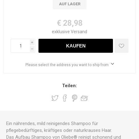
AUF LAGER
€ 28,98
exklusive
Versand
i
h
Please select the address you want to ship from
Teilen:
Ein nährendes, mild reinigendes Shampoo für
pflegebedürftiges, kräftiges oder naturkrauses Haar.
Das Aufbau Shampoo von Oliebe® reinigt schonend und