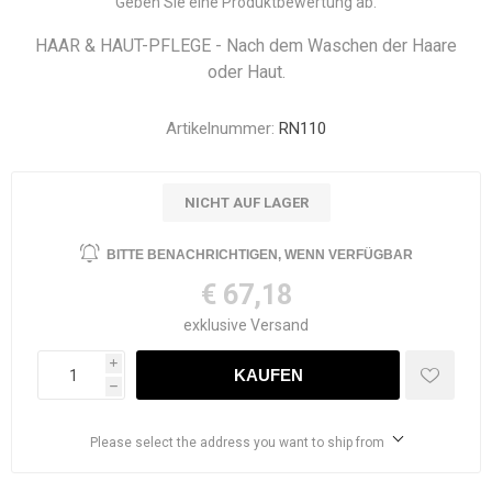
Geben Sie eine Produktbewertung ab.
HAAR & HAUT-PFLEGE - Nach dem Waschen der Haare
oder Haut.
Artikelnummer:
RN110
NICHT AUF LAGER
€ 67,18
exklusive
Versand
i
h
Please select the address you want to ship from