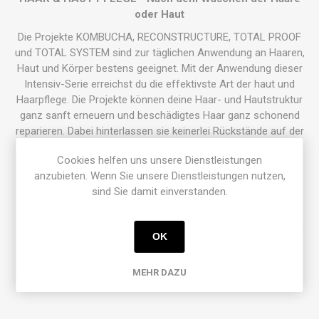
oder Haut
Die Projekte KOMBUCHA, RECONSTRUCTURE, TOTAL PROOF
und TOTAL SYSTEM sind zur täglichen Anwendung an Haaren,
Haut und Körper bestens geeignet. Mit der Anwendung dieser
Intensiv-Serie erreichst du die effektivste Art der haut und
Haarpflege. Die Projekte können deine Haar- und Hautstruktur
ganz sanft erneuern und beschädigtes Haar ganz schonend
reparieren. Dabei hinterlassen sie keinerlei Rückstände auf der
Oberfläche, weder Öle, Polymere noch Silikone.
Cookies helfen uns unsere Dienstleistungen
anzubieten. Wenn Sie unsere Dienstleistungen nutzen,
sind Sie damit einverstanden.
Dosierung:
Die Menge ist abhängig von der Aufnahme des Haares. Die
benötigte Menge kann von einer Stecknadelgröße bis zu einer
OK
Haselnussgrösse variieren. Es ist wichtig, nur so viel zu
verwenden, wie das Haar aufnehmen kann, ohne eine Schicht
MEHR DAZU
zu hinterlassen.