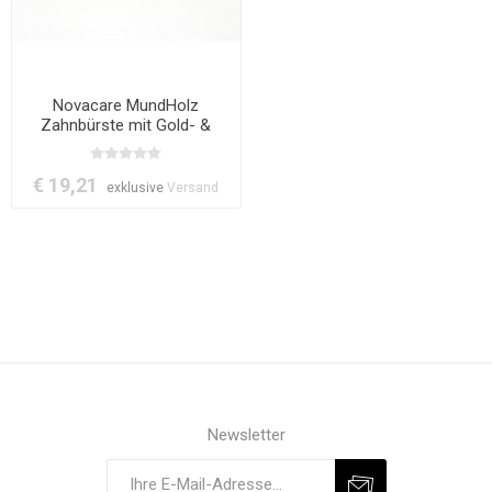
Novacare MundHolz
Zahnbürste mit Gold- &
Bambuskohleborsten | Lila
€ 19,21
exklusive
Versand
Newsletter