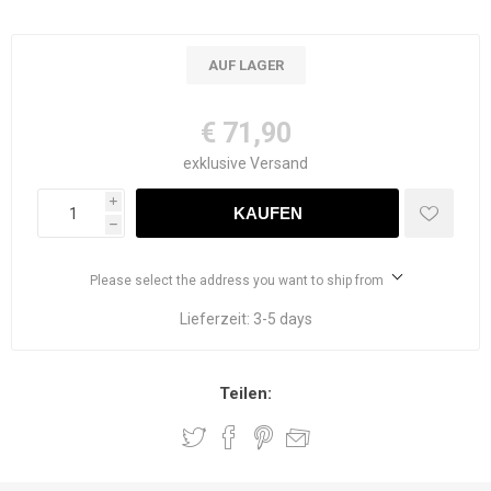
AUF LAGER
€ 71,90
exklusive
Versand
i
h
Please select the address you want to ship from
Lieferzeit:
3-5 days
Teilen: