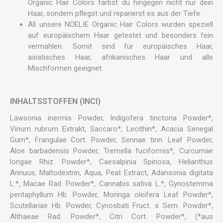
Organic Hair Colors färbst du hingegen nicht nur dein
Haar, sondern pflegst und reparierst es aus der Tiefe.
All unsere NOELIE Organic Hair Colors wurden speziell
auf europäischem Haar getestet und besonders fein
vermahlen. Somit sind für europäisches Haar,
asiatisches Haar, afrikanisches Haar und alle
Mischformen geeignet.
INHALTSSTOFFEN (INCI)
Lawsonia inermis Powder, Indigofera tinctoria Powder*,
Vinum rubrum Extrakt, Saccaro*, Lecithin*, Acacia Senegal
Gum*, Frangulae Cort. Powder, Sennae tinn. Leaf Powder,
Aloe barbadensis Powder, Tremella fuciformis*, Curcumae
longae Rhiz. Powder*, Caesalpinia Spinosa, Helianthus
Annuus, Maltodextrin, Aqua, Peat Extract, Adansonia digitata
L.*, Macae Rad. Powder*, Cannabis sativa L.*, Gynostemma
pentaphyllum Hb. Powder, Moringa oleifera Leaf Powder*,
Scutellariae Hb. Powder, Cynosbati Fruct. s Sem. Powder*,
Althaeae Rad. Powder*, Citri Cort. Powder*, (*aus