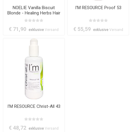
NOELIE Vanilla Biscuit
I'M RESOURCE Proof 53
Blonde - Healing Herbs Hair
Color
€ 71,90
€ 55,59
exklusive
Versand
exklusive
Versand
I'M RESOURCE Christ-All 43
€ 48,72
exklusive
Versand