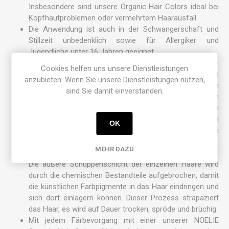
Insbesondere sind unsere Organic Hair Colors ideal bei
Kopfhautproblemen oder vermehrtem Haarausfall.
Die Anwendung ist auch in der Schwangerschaft und
Stillzeit unbedenklich sowie für Allergiker und
Jugendliche unter 16 Jahren geeignet.
Dank unserer einzigartigen und revolutionären 3HC-
Cookies helfen uns unsere Dienstleistungen
Technologie®, dem Molekülkomplex aus
anzubieten. Wenn Sie unsere Dienstleistungen nutzen,
Polysacchariden und Liposomen, werden die natürlichen
sind Sie damit einverstanden.
Farbpigmente tief ins Innere der Haarfasern
transportiert und umhüllen das Haar mit einem
schützenden und strukturaufbauenden Film. Dadurch
OK
bleibt die Farbe länger erhalten und das Haar wird von
innen heraus gestärkt und von außen versiegelt.
MEHR DAZU
Konventionelle Haarfarben färben dagegen von innen:
Die äußere Schuppenschicht der einzelnen Haare wird
durch die chemischen Bestandteile aufgebrochen, damit
die künstlichen Farbpigmente in das Haar eindringen und
sich dort einlagern können. Dieser Prozess strapaziert
das Haar, es wird auf Dauer trocken, spröde und brüchig.
Mit jedem Färbevorgang mit einer unserer NOELIE