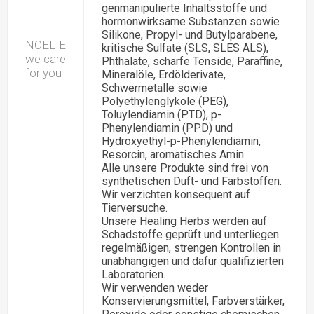
genmanipulierte Inhaltsstoffe und
hormonwirksame Substanzen sowie
Silikone, Propyl- und Butylparabene,
NOELIE
kritische Sulfate (SLS, SLES ALS),
we care
Phthalate, scharfe Tenside, Paraffine,
for you
Mineralöle, Erdölderivate,
Schwermetalle sowie
Polyethylenglykole (PEG),
Toluylendiamin (PTD), p-
Phenylendiamin (PPD) und
Hydroxyethyl-p-Phenylendiamin,
Resorcin, aromatisches Amin
Alle unsere Produkte sind frei von
synthetischen Duft- und Farbstoffen.
Wir verzichten konsequent auf
Tierversuche.
Unsere Healing Herbs werden auf
Schadstoffe geprüft und unterliegen
regelmäßigen, strengen Kontrollen in
unabhängigen und dafür qualifizierten
Laboratorien.
Wir verwenden weder
Konservierungsmittel, Farbverstärker,