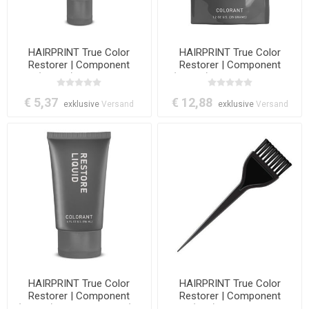
HAIRPRINT True Color
HAIRPRINT True Color
Restorer | Component
Restorer | Component
(Step-1): Prepare -
(Step-3): Restore Powder
Pretreatment (All Colors)
(All Colors)
€ 5,37
€ 12,88
exklusive
Versand
exklusive
Versand
HAIRPRINT True Color
HAIRPRINT True Color
Restorer | Component
Restorer | Component
(Step-2): Restore Liquid (All
(tool): Tint Brush