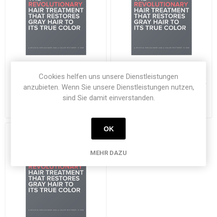
HAIRPRINT True Color
HAIRPRINT True Color
Cookies helfen uns unsere Dienstleistungen
Restorer | Kit-3: LIGHT
Restorer Plus | Kit-1+: DARK
anzubieten. Wenn Sie unsere Dienstleistungen nutzen,
BROWN
sind Sie damit einverstanden.
€ 51,51
€ 62,25
exklusive
Versand
exklusive
Versand
OK
MEHR DAZU