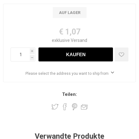
AUF LAGER
€ 1,07
exklusive
Versand
i
h
Please select the address you want to ship from
Teilen:
Verwandte Produkte