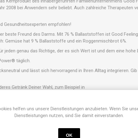
das Kernprodukt des inhabergeführten Familienunternehmens Good Fe
ahr 2008 bei Anwendern sehr beliebt. Auch zahlreiche Therapeuten v
und Gesundheitsexperten empfohlen!
der beste Freund des Darms. Mit 76 % Ballaststoffen ist Good Feel
eich: Gemüse hat 9 % Ballaststoffe und ein Roggenmischbrot 6%.
für jeden genau das Richtige, der es sich Wert ist und dem eine hohe 
ower® täglich.
sneutral und lässt sich hervorragend in Ihren Alltag integrieren. G
nderes Getränk Deiner Wahl, zum Beispiel in
okies helfen uns unsere Dienstleistungen anzubieten. Wenn Sie uns
Dienstleistungen nutzen, sind Sie damit einverstanden.
ee)
OK
s!