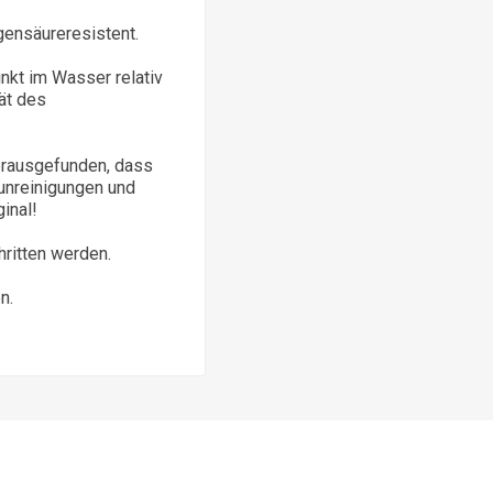
gensäureresistent.
inkt im Wasser relativ
ät des
erausgefunden, dass
runreinigungen und
inal!
ritten werden.
n.