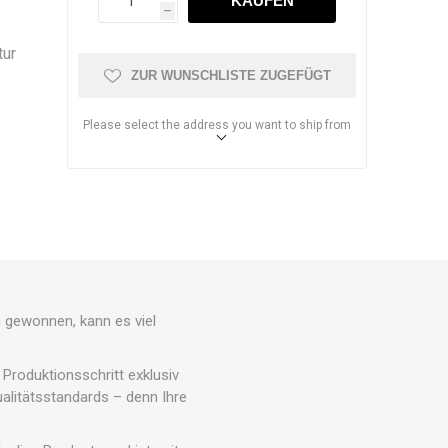
h
tur
ZUR WUNSCHLISTE ZUGEFÜGT
Please select the address you want to ship from
gewonnen, kann es viel
 Produktionsschritt exklusiv
ualitätsstandards – denn Ihre