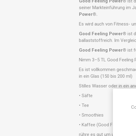
Good Feeling Power®
ist 
seiner Markteinführung im J
Power®.
Es wird auch von Fitness- 
Good Feeling Power®
ist 
ballaststoffreich. Im Vergl
Good Feeling Power®
ist 
Nimm 3–5 TL Good Feeling P
Es ist vollkommen geschmack
in ein Glas (150 bis 200 ml)
Stilles Wasser oder in ein a
• Säfte
• Tee
Co
• Smoothies
• Kaffee (Good Feeling Kaff
rühre es gut um und trinke e