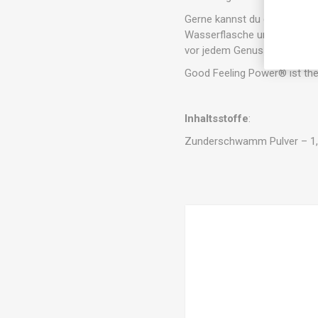
Gerne kannst du das Good Fe
Wasserflasche und geniesse 
vor jedem Genuss.
Good Feeling Power® ist the
Inhaltsstoffe
:
Zunderschwamm Pulver – 1,3