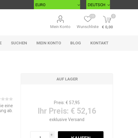
(0)
0
Mein Konto
Wunschliste
€ 0,00
E
SUCHEN
MEIN KONTO
BLOG
KONTAKT
AUF LAGER
Preis:
€ 57,95
ie eine
Ihr Preis:
€ 52,16
ung ab.
exklusive
Versand
i