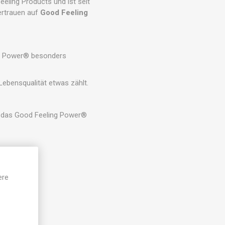
eling Products und ist seit
ertrauen auf
Good Feeling
ing Power® besonders
Lebensqualität etwas zählt.
ib das Good Feeling Power®
ere