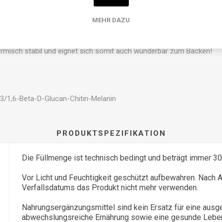
eling Power® auch über den Tag verteilt trinken. Gebe dazu einfach 
MEHR DAZU
das Good Feeling Power® beim Sport, auf der Arbeit und einfach übe
rmisch stabil und eignet sich somit auch wunderbar zum Backen!
/1,6-Beta-D-Glucan-Chitin-Melanin
PRODUKTSPEZIFIKATION
Die Füllmenge ist technisch bedingt und beträgt immer 3
Vor Licht und Feuchtigkeit geschützt aufbewahren. Nach 
Verfallsdatums das Produkt nicht mehr verwenden.
Nahrungsergänzungsmittel sind kein Ersatz für eine aus
abwechslungsreiche Ernährung sowie eine gesunde Lebe