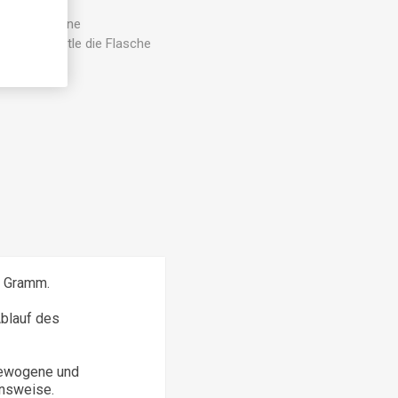
3-5 TL in eine
rall! Schüttle die Flasche
0 Gramm.
Ablauf des
gewogene und
nsweise.