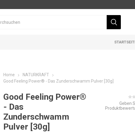
STARTSEIT
Home
NATURKRAFT
Good Feeling Power® - Das Zunderschwamm Pulver [30g]
Good Feeling Power®
Geben S
- Das
Produktbewert
Zunderschwamm
Pulver [30g]