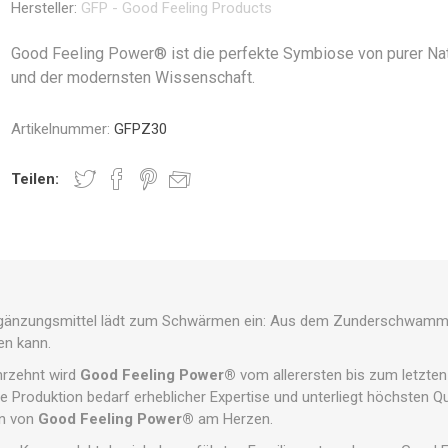
Hersteller:
GFP - Good Feeling Products
Good Feeling Power® ist die perfekte Symbiose von purer Na
und der modernsten Wissenschaft.
Artikelnummer:
GFPZ30
Teilen:
rgänzungsmittel lädt zum Schwärmen ein: Aus dem Zunderschwamm 
en kann.
hrzehnt wird
Good Feeling Power®
vom allerersten bis zum letzten
Die Produktion bedarf erheblicher Expertise und unterliegt höchsten Q
rn von
Good Feeling Power®
am Herzen.